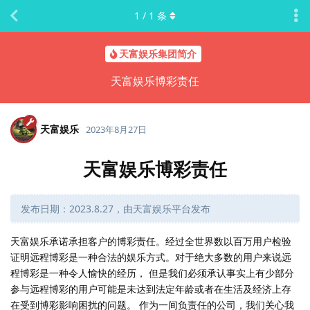
1
/
1
条
天富娱乐集团简介
天富娱乐博彩责任
天富娱乐
2023年8月27日
天富娱乐博彩责任
发布日期：2023.8.27，由天富娱乐平台发布
天富娱乐承诺承担客户的博彩责任。经过全世界数以百万用户检验
证明远程博彩是一种合法的娱乐方式。对于绝大多数的用户来说远
程博彩是一种令人愉快的经历， 但是我们必须承认事实上有少部分
参与远程博彩的用户可能是未达到法定年龄或者在生活及经济上存
在受到博彩影响困扰的问题。 作为一间负责任的公司，我们关心我