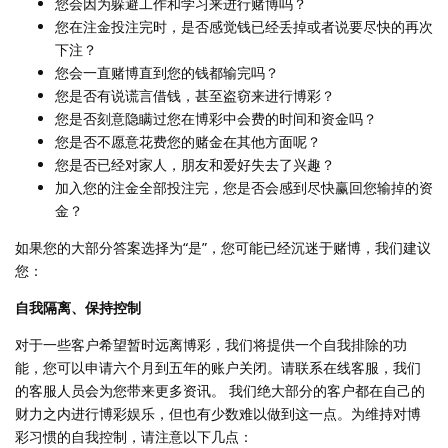
您会因为躲避工作和学习来进行赌博吗？
您在注金投注完时，是否感觉钱已经丢掉或者说要尽快的再次
下注？
您会一直赌博直到您的钱都输完吗？
您是否有说谎言借钱，甚至盗窃来进行博彩？
您是否刻意隐瞒过您在博彩中会费的时间和资金吗？
您是否不愿意花费您的赌金在其他方面呢？
您是否已经对家人，朋友和爱好失去了兴趣？
加入您的注金全部投注完，您是否会感到尽快赢回您输掉的资
金？
如果您的大部分答案选择为“是”，您可能已经沉迷于赌博，我们建议
您：
自我隔离、保持控制
对于一些客户希望暂时远离博彩，我们将提供一个自我排除的功
能，您可以申请六个月到五年的账户关闭。请联系在线客服，我们
的客服人员会为您带来更多资讯。 我们绝大部分的客户都在自己的
财力之内进行博彩娱乐，但也有少数难以做到这一点。为维持对博
彩习惯的自我控制，请注意以下几点：