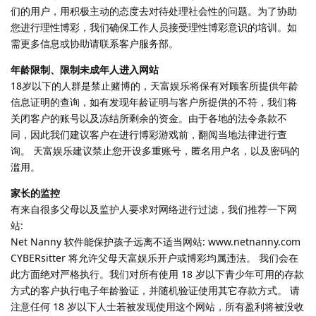
们的用户，用积极主动的态度去对待处理社会性的问题。为了协助
您进行理性博彩，我们确保工作人员接受理性博彩意识的培训。如
需更多信息或协助请联系客户服务部。
年龄限制、限制未成年人进入网站
18岁以下的人群是禁止赌博的，天富娱乐将保有对顾客所提供年龄
信息证明的查询，如有发现年龄证明与客户所提供的不符，我们将
关闭客户的账号以及冻结所剩余的资金。由于各地的法令条款不
同，因此我们建议客户在进行博彩游戏前，翻阅当地法律进行查
询。 天富娱乐建议禁止您开设多重账号，匿名用户名，以及密码的
滥用。
家长的监控
有来自很多父母以及监护人要求对网络进行过滤，我们推荐一下网
站:
Net Nanny 软件能保护孩子远离不适当网站: www.netnanny.com
CYBERsitter 将允许父母天富娱乐开户或博彩均属违法。 我们会在
此方面绝对严格执行。我们对所有使用 18 岁以下青少年可用的存款
方式的客户执行电子年龄验证，并随机验证使用其它存款方式。 请
注意任何 18 岁以下人士若被发现使用这个网站，所有盈利将被没收