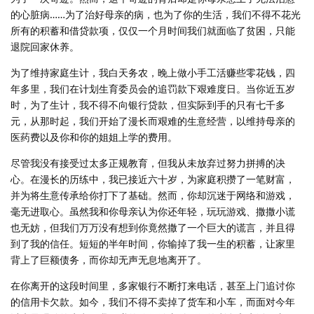
的心脏病……为了治好母亲的病，也为了你的生活，我们不得不花光
所有的积蓄和借贷款项，仅仅一个月时间我们就面临了贫困，只能
退院回家休养。
为了维持家庭生计，我白天务农，晚上做小手工活赚些零花钱，四
年多里，我们在计划生育委员会的追罚款下艰难度日。当你近五岁
时，为了生计，我不得不向银行贷款，但实际到手的只有七千多
元，从那时起，我们开始了漫长而艰难的生意经营，以维持母亲的
医药费以及你和你的姐姐上学的费用。
尽管我没有接受过太多正规教育，但我从未放弃过努力拼搏的决
心。在漫长的历练中，我已接近六十岁，为家庭积攒了一笔财富，
并为将生意传承给你打下了基础。然而，你却沉迷于网络和游戏，
毫无进取心。虽然我和你母亲认为你还年轻，玩玩游戏、撒撒小谎
也无妨，但我们万万没有想到你竟然撒了一个巨大的谎言，并且得
到了我的信任。短短的半年时间，你输掉了我一生的积蓄，让家里
背上了巨额债务，而你却无声无息地离开了。
在你离开的这段时间里，多家银行不断打来电话，甚至上门追讨你
的信用卡欠款。如今，我们不得不卖掉了货车和小车，而面对今年