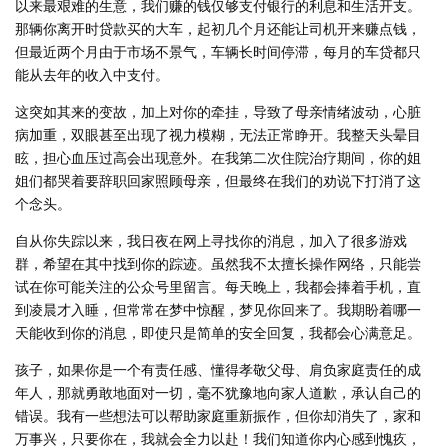
以来最艰难的生意，我们赚的钱仅够支付银行的利息和生活开支。
那辆你离开时贷款买的大车，起初几个月还能让司机开来赚点钱，
但最近两个月由于市场不景气，车辆长时间停滞，每月的车贷都只
能从去年的收入中支付。
这突如其来的变故，加上对你的牵挂，导致了母亲情绪波动，心脏
病加重，双眼甚至出现了视力模糊，无法正常睁开。我整天头晕目
眩，担心血压过高会出现意外。在我第二次住院治疗期间，你的姐
姐们都哭着要辞职回家照顾母亲，但最终在我们的劝说下打消了这
个念头。
自从你失踪以来，我日夜在网上寻找你的消息，加入了很多游戏
群，希望在其中找到你的踪迹。虽然我不太擅长操作网络，只能尝
试在你可能关注的公众号里留言。每天晚上，我都会捧着手机，直
到凌晨才入睡，但常常在梦中惊醒，梦见你回来了。我期盼着哪一
天能收到你的消息，即使只是简单的安全回复，我都会心满意足。
孩子，如果你是一个有责任感、懂得孝敬父母、肩负家庭责任的成
年人，那就勇敢地面对一切，毫不犹豫地向家人道歉，承认自己的
错误。我有一些想法可以帮助家庭重新振作，但你却消失了，家和
万事兴，只要你在，我就会全力以赴！我们知道你内心感到愧疚，