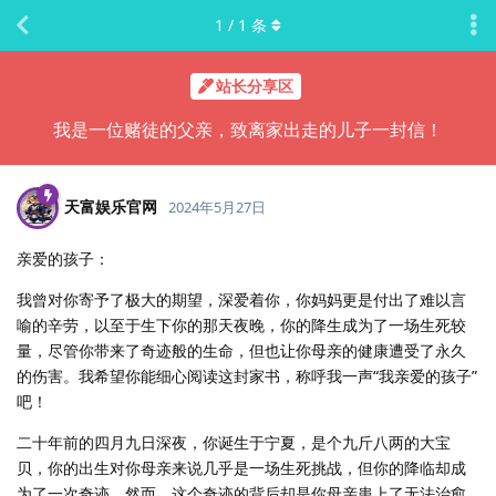
1
/
1
条
站长分享区
我是一位赌徒的父亲，致离家出走的儿子一封信！
天富娱乐官网
2024年5月27日
亲爱的孩子：
我曾对你寄予了极大的期望，深爱着你，你妈妈更是付出了难以言
喻的辛劳，以至于生下你的那天夜晚，你的降生成为了一场生死较
量，尽管你带来了奇迹般的生命，但也让你母亲的健康遭受了永久
的伤害。我希望你能细心阅读这封家书，称呼我一声“我亲爱的孩子”
吧！
二十年前的四月九日深夜，你诞生于宁夏，是个九斤八两的大宝
贝，你的出生对你母亲来说几乎是一场生死挑战，但你的降临却成
为了一次奇迹。然而，这个奇迹的背后却是你母亲患上了无法治愈