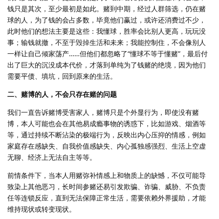
钱只是其次，至少最初是如此。赌到中期，经过人群筛选，仍在赌
球的人，为了钱的会占多数，毕竟他们赢过，或许还消费过不少，
此时他们的想法主要是这些：我懂球，胜率会比别人更高，玩玩没
事；输钱就撤，不至于毁掉生活和未来；我能控制住，不会像别人
一样让自己倾家荡产……但他们都忽略了“懂球不等于懂赌”，最后付
出了巨大的沉没成本代价，才落到单纯为了钱赌的绝境，因为他们
需要平债、填坑，回到原来的生活。
二、赌博的人，不会只存在赌的问题
我们一直告诉赌博受害家人，赌博只是个外显行为，即使没有赌
博，本人可能也会在其他易成瘾事物的诱惑下，比如游戏、烟酒等
等，通过持续不断沾染的极端行为，反映出内心压抑的情感，例如
家庭存在感缺失、自我价值感缺失、内心孤独感强烈、生活上空虚
无聊、经济上无法自主等等。
前情条件下，当本人用赌弥补情感上和物质上的缺憾，不仅可能导
致染上其他恶习，长时间参赌还易引发欺骗、诈骗、威胁、不负责
任等连锁反应，直到无法保障正常生活，需要依赖外界援助，才能
维持现状或转变现状。