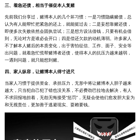
三、着急还债，相当于催促本人复赌
先前我们分享过，赌博本人的几个坏习惯：一是习惯隐瞒赌债，总
认为有人能帮忙把紧急的还上，就能挺过去；二是妄想靠赌还债，
即便多次失败依然会固执尝试；三是想方设法借钱，只要有机会借
到，无论对方是谁必会开口；四是偿还欠款的动机薄弱。许多家人
不了解本人赌后的本质变化，出于害怕征信、工作、面子、安全等
出问题，就着急忙慌帮赌博者还债，使得本人的抗压力越来越弱，
一遇到问题，就只能想到赌。
四、家人纵容，让赌博本人得寸进尺
当家人习惯于提供资金、承担压力，无形中将让赌博本人胆子越来
越大，只当犯自己犯了错也没关系，不必费劲巴拉地去解决，有人
不求回报地担着，无怨无悔接受“惩罚”，无疑会使他们愈发胆大妄为
和无视责任，更加善于逃避现实、耍赖要钱。