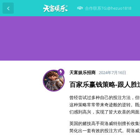
合作联系TG:@hezuo1818
天富娱乐招商
2024年7月16日
百家乐赢钱策略-跟人胜
曾经尝试过多种自己的投注方法，但
这种策略常常带来奇迹般的逆转。既
们感到高兴，实现了皆大欢喜的局面
英国的赌技高手荷洛威特别擅长收集
简化出一套有效的投注方式。荷洛威