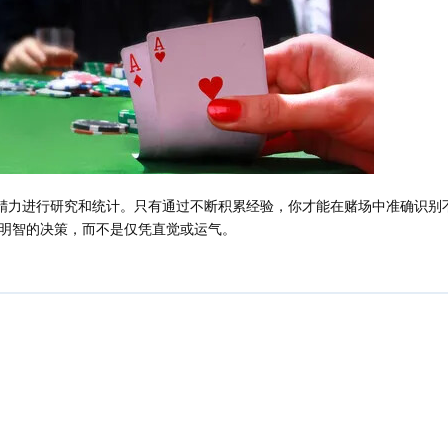
和精力进行研究和统计。只有通过不断积累经验，你才能在赌场中准确识别
明智的决策，而不是仅凭直觉或运气。