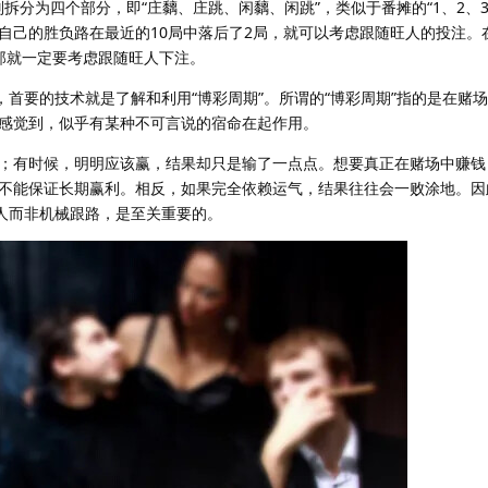
别拆分为四个部分，即“庄黐、庄跳、闲黐、闲跳”，类似于番摊的“1、2、3
自己的胜负路在最近的10局中落后了2局，就可以考虑跟随旺人的投注。在
那就一定要考虑跟随旺人下注。
，首要的技术就是了解和利用“博彩周期”。所谓的“博彩周期”指的是在赌
感觉到，似乎有某种不可言说的宿命在起作用。
；有时候，明明应该赢，结果却只是输了一点点。想要真正在赌场中赚钱
不能保证长期赢利。相反，如果完全依赖运气，结果往往会一败涂地。因
他人而非机械跟路，是至关重要的。