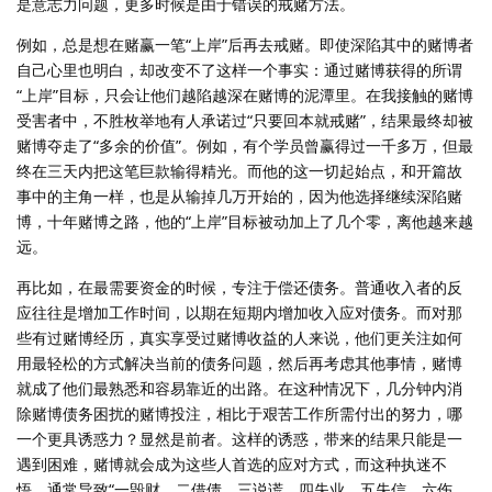
是意志力问题，更多时候是由于错误的戒赌方法。
例如，总是想在赌赢一笔“上岸”后再去戒赌。即使深陷其中的赌博者
自己心里也明白，却改变不了这样一个事实：通过赌博获得的所谓
“上岸”目标，只会让他们越陷越深在赌博的泥潭里。在我接触的赌博
受害者中，不胜枚举地有人承诺过“只要回本就戒赌”，结果最终却被
赌博夺走了“多余的价值”。例如，有个学员曾赢得过一千多万，但最
终在三天内把这笔巨款输得精光。而他的这一切起始点，和开篇故
事中的主角一样，也是从输掉几万开始的，因为他选择继续深陷赌
博，十年赌博之路，他的“上岸”目标被动加上了几个零，离他越来越
远。
再比如，在最需要资金的时候，专注于偿还债务。普通收入者的反
应往往是增加工作时间，以期在短期内增加收入应对债务。而对那
些有过赌博经历，真实享受过赌博收益的人来说，他们更关注如何
用最轻松的方式解决当前的债务问题，然后再考虑其他事情，赌博
就成了他们最熟悉和容易靠近的出路。在这种情况下，几分钟内消
除赌博债务困扰的赌博投注，相比于艰苦工作所需付出的努力，哪
一个更具诱惑力？显然是前者。这样的诱惑，带来的结果只能是一
遇到困难，赌博就会成为这些人首选的应对方式，而这种执迷不
悟，通常导致“一毁财，二借债，三说谎，四失业，五失信，六伤