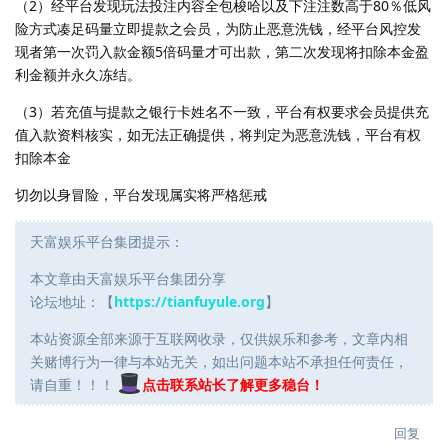
（2）经平台发现玩法投注内容全包梭哈以及下注注数高于80％低风
险方式凑足码量立即提款之会员，为防止恶意洗钱，经平台风控发
现者第一次罚入款金额5倍码量才可出款，第二次发现将扣除本金盈
利金额并永久冻结。
（3）若充值与提款之银行卡姓名不一致，平台有权要求会员提供充
值入款资料核实，如无法正确提供，将判定为恶意洗钱，平台有权
扣除本金
切勿以身冒险，平台发现属实将严格惩戒
天富娱乐平台集团提示：
本文章由天富娱乐平台集团分享
论坛地址：【
https://tianfuyule.org
】
本站资源全部来源于互联网收录，仅供娱乐和参考，文章内相
关赌博行为一律与本站无关，如出问题本站不承担任何责任，
请自重！！！
点击联系站长了解更多稳台！
回复