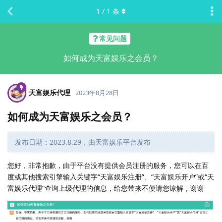
1
/
1
条
常见问题
如何成为天富娱乐之会员？
天富娱乐代理
2023年8月28日
如何成为天富娱乐之会员？
发布日期：2023.8.29，由天富娱乐平台发布
您好，非常抱歉，由于平台没有提供会员注册的服务，您可以在百
度或其他搜索引擎输入关键字“天富娱乐注册”、“天富娱乐开户”或“天
富娱乐代理”查询上级代理的信息，给您带来不便请您谅解，谢谢