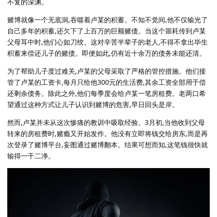
不复的深渊。
赌博就像一个无底洞,吞噬着卢某的积蓄。不知不觉间,他不仅输光了
自己多年的积蓄,还欠下了上百万的巨额赌债。当这个噩耗传到卢某
父母耳中时,他们心如刀绞。这对辛苦半辈子的老人,不得不拿出毕生
积蓄来偿还儿子的赌债。即便如此,仍有近十余万的债务未能还清。
为了帮助儿子度过难关,卢某的父母采取了严格的管控措施。他们接
管了卢某的工资卡,每月只给他300元的生活费,其余工资全部用于偿
还剩余债务。除此之外,他们每季度会给卢某一笔房租费。老两口希
望通过这种方式让儿子认识到赌博的危害,早日回头是岸。
然而,卢某并未从这次惨痛的教训中吸取经验。3月初,当他收到父母
转来的房租费时,赌瘾又开始发作。他没有立即将钱交给房东,而是再
次登录了赌博平台,妄图通过赌博翻本。结果可想而知,这笔钱很快就
输得一干二净。