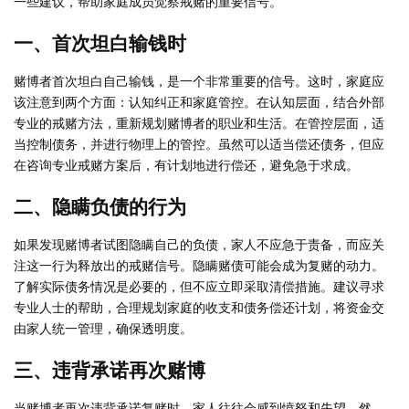
一些建议，帮助家庭成员觉察戒赌的重要信号。
一、首次坦白输钱时
赌博者首次坦白自己输钱，是一个非常重要的信号。这时，家庭应
该注意到两个方面：认知纠正和家庭管控。在认知层面，结合外部
专业的戒赌方法，重新规划赌博者的职业和生活。在管控层面，适
当控制债务，并进行物理上的管控。虽然可以适当偿还债务，但应
在咨询专业戒赌方案后，有计划地进行偿还，避免急于求成。
二、隐瞒负债的行为
如果发现赌博者试图隐瞒自己的负债，家人不应急于责备，而应关
注这一行为释放出的戒赌信号。隐瞒赌债可能会成为复赌的动力。
了解实际债务情况是必要的，但不应立即采取清偿措施。建议寻求
专业人士的帮助，合理规划家庭的收支和债务偿还计划，将资金交
由家人统一管理，确保透明度。
三、违背承诺再次赌博
当赌博者再次违背承诺复赌时，家人往往会感到愤怒和失望。然