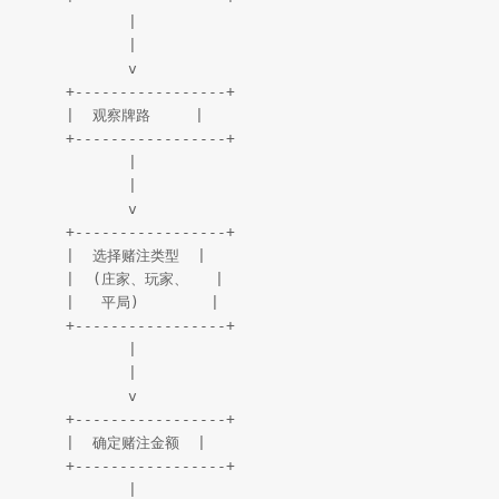
              |

              |

              v

       +-----------------+

         |  观察牌路     |

       +-----------------+

              |

              |

              v

       +-----------------+

         |  选择赌注类型  |

         |  (庄家、玩家、   |

        |   平局)        |

       +-----------------+

              |

              |

              v

       +-----------------+

         |  确定赌注金额  |

       +-----------------+

              |
