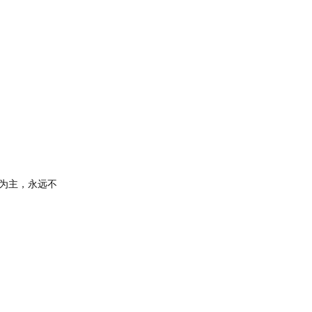
为主，永远不
回复