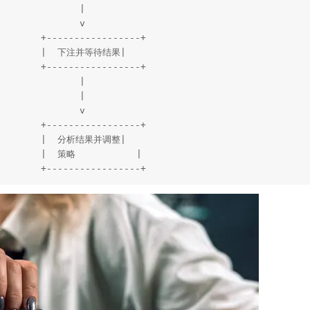
              |

              v

       +-----------------+

          |  下注并等待结果|

       +-----------------+

              |

              |

              v

       +-----------------+

          |  分析结果并调整|

        |  策略           |

        +-----------------+