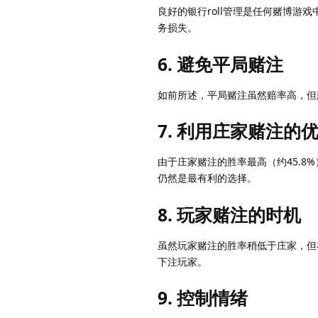
良好的银行roll管理是任何赌博
务损失。
6.
避免平局赌注
如前所述，平局赌注虽然赔率高，但
7.
利用庄家赌注的
由于庄家赌注的胜率最高（约45.
仍然是最有利的选择。
8.
玩家赌注的时机
虽然玩家赌注的胜率稍低于庄家，但
下注玩家。
9.
控制情绪