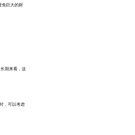
避免巨大的财
但长期来看，这
时，可以考虑