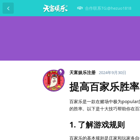
合作联系TG:@hezuo1818
天富娱乐注册
2024年9月30日
提高百家乐胜率
百家乐是一款在赌场中极为popul
的胜率。以下是十大技巧帮助你在百
1.
了解游戏规则
百家乐的基本规则是庄家和玩家各自