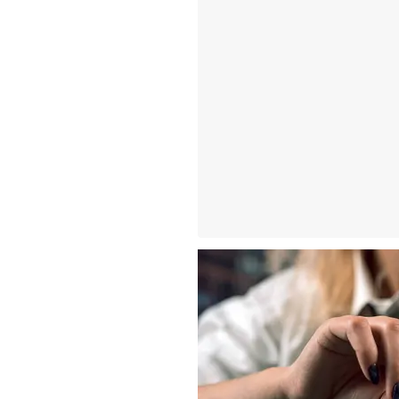
                           
                           
                           
                        
                           
                           
                           
                           
                           
                        
                          
                          