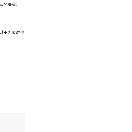
智的决策。
以不断改进你