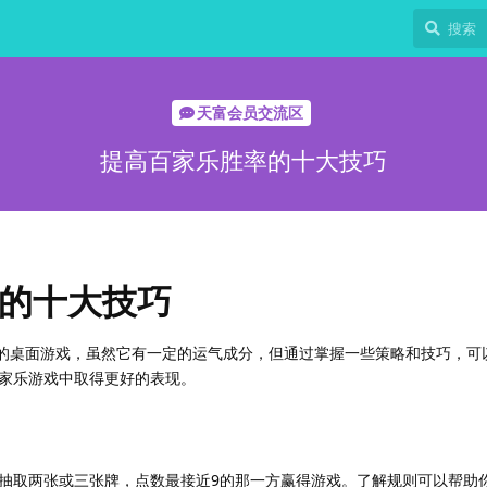
天富会员交流区
提高百家乐胜率的十大技巧
的十大技巧
ar的桌面游戏，虽然它有一定的运气成分，但通过掌握一些策略和技巧，可
家乐游戏中取得更好的表现。
抽取两张或三张牌，点数最接近9的那一方赢得游戏。了解规则可以帮助