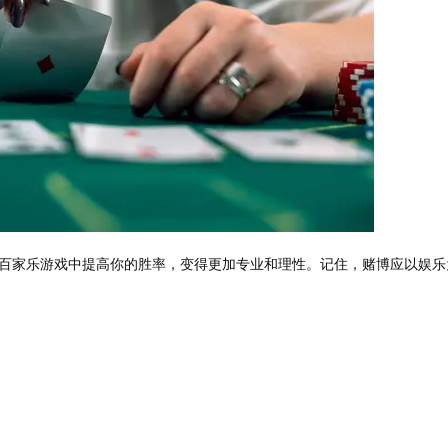
百家乐游戏中提高你的胜率，变得更加专业和理性。记住，赌博应以娱乐