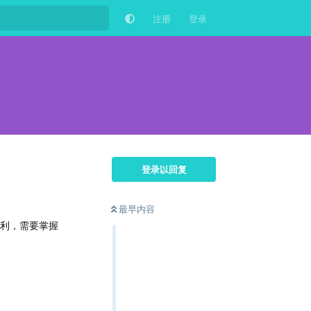
注册
登录
登录以回复
最早内容
胜利，需要掌握