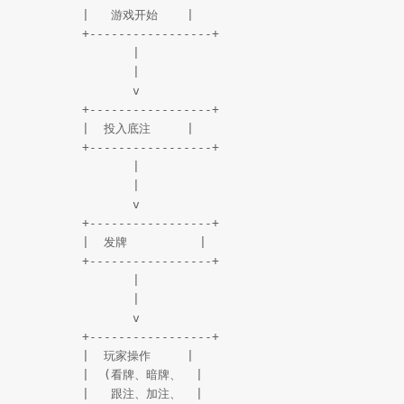
             |   游戏开始    |

           +-----------------+

                  |

                  |

                  v

           +-----------------+

             |  投入底注     |

           +-----------------+

                  |

                  |

                  v

           +-----------------+

            |  发牌          |

           +-----------------+

                  |

                  |

                  v

           +-----------------+

             |  玩家操作     |

             |  (看牌、暗牌、  |

             |   跟注、加注、  |
