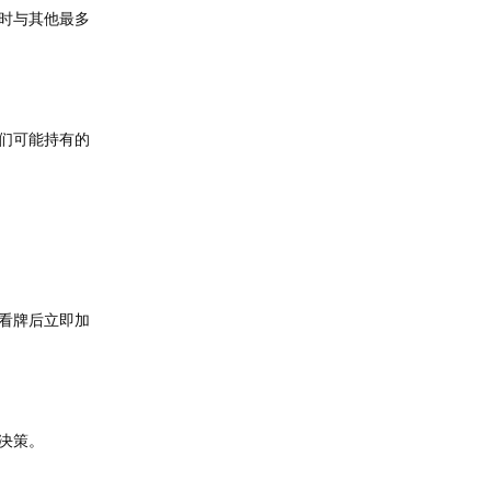
时与其他最多
们可能持有的
看牌后立即加
决策。