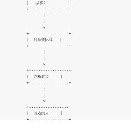
            |   放弃)         |

           +-----------------+

                  |

                  |

                  v

           +-----------------+

             |  封顶或比牌   |

           +-----------------+

                  |

                  |

                  v

           +-----------------+

             |  判断胜负     |

           +-----------------+

                  |

                  |

                  v

           +-----------------+

             |  游戏结束     |

            +-----------------+