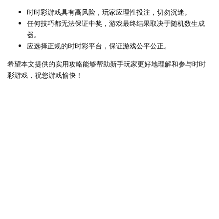
时时彩游戏具有高风险，玩家应理性投注，切勿沉迷。
任何技巧都无法保证中奖，游戏最终结果取决于随机数生成
器。
应选择正规的时时彩平台，保证游戏公平公正。
希望本文提供的实用攻略能够帮助新手玩家更好地理解和参与时时
彩游戏，祝您游戏愉快！
回复
说点什么吧...