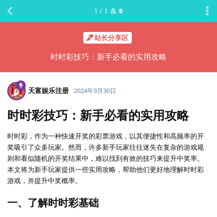
1
/
1
条
站长分享区
时时彩技巧：新手必看的实用攻略
天富娱乐注册
2024年9月30日
时时彩技巧：新手必看的实用攻略
时时彩，作为一种快速开奖的彩票游戏，以其便捷性和高频率的开
奖吸引了众多玩家。然而，许多新手玩家往往迷失在复杂的游戏规
则和看似随机的开奖结果中，难以找到有效的技巧来提升中奖率。
本文将为新手玩家提供一些实用攻略，帮助他们更好地理解时时彩
游戏，并提升中奖概率。
一、了解时时彩基础