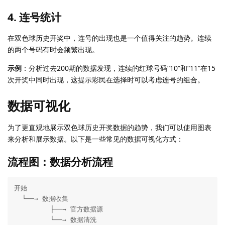
4. 连号统计
在双色球历史开奖中，连号的出现也是一个值得关注的趋势。连续
的两个号码有时会频繁出现。
示例
：分析过去200期的数据发现，连续的红球号码“10”和“11”在15
次开奖中同时出现，这提示彩民在选择时可以考虑连号的组合。
数据可视化
为了更直观地展示双色球历史开奖数据的趋势，我们可以使用图表
来分析和展示数据。以下是一些常见的数据可视化方式：
流程图：数据分析流程
开始

  └──→ 数据收集

         ├──→ 官方数据源

         └──→ 数据清洗
