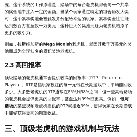
统。这个系统的工作原理是，赌场中的每台老虎机都会向一个共享
的奖金池中注入一定的金额。当某个玩家通过特定的组合触发大奖
时，这个累积奖池会被触发并分配给幸运的玩家。累积奖金往往能
达到数百万甚至数千万美元，这种巨大的奖池无疑为老虎机增添了
更多的吸引力。
例如，拉斯维加斯的
Mega Moolah
老虎机，就因其数千万美元的奖
池而成为全球知名的累积奖池老虎机。
2.3 高回报率
顶级赌场的老虎机通常会提供较高的回报率（RTP，Return to
Player）。RTP是指玩家投注的每一元钱在长期游戏中，平均能回收
多少。大多数老虎机的RTP通常在85%到98%之间，但一些高端赌场
的老虎机会提供更高的回报率，甚至达到99%或更高。例如，
银河
赌场
的某些视频老虎机提供的RTP就接近99%，使得玩家在长期游戏
中能够获得更高的期望收益。
三、顶级老虎机的游戏机制与玩法