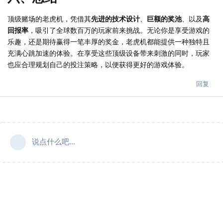
顶级赌场的老虎机，凭借其
先进的技术设计
、
巨额的奖池
、以及
高
回报率
，吸引了全球数百万的玩家前来挑战。无论你是享受游戏的
乐趣，还是期待赢得一笔丰厚的奖金，老虎机都能提供一种独特且
充满心跳加速的体验。在享受这些顶级设备带来刺激的同时，玩家
也应合理规划自己的投注策略，以便获得更好的游戏体验。
回复
说点什么吧...