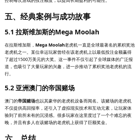
控制每次游戏的投注额度，以提高长期盈利的可能性。
五、经典案例与成功故事
5.1 拉斯维加斯的
Mega Moolah
在拉斯维加斯，
Mega Moolah
老虎机一直是全球最著名的累积奖池
老虎机之一。某位幸运玩家曾经在该老虎机上以最低投注金额赢得
了超过1500万美元的大奖。这一事件不仅引起了全球媒体的广泛报
道，也吸引了大量玩家的兴趣，进一步推动了累积奖池老虎机的流
行。
5.2 亚洲澳门的
帝国赌场
澳门的
帝国赌场
也以其豪华的老虎机设备而闻名。该赌场的老虎机
不仅提供高回报率，还引入了虚拟现实技术和互动元素，让玩家体
验到了前所未有的沉浸感。很多玩家在这里度过了一个个难忘的夜
晚，并且有多人在该赌场的老虎机上获得了巨额奖金。
六、总结