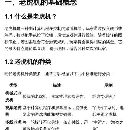
一、老虎机的基础概念
1.1 什么是老虎机？
老虎机是一种由计算机程序控制的赌博机器，玩家通过投入硬币或
筹码，拉动把手或按下按钮，启动游戏并进行投注。随着旋转的图
标停止，若图案组合符合游戏规则，玩家将会赢得相应的奖金。它
的最大特点是简单直观，易于理解，适合各种层次的玩家。
1.2 老虎机的种类
现代老虎机种类繁多，通常可以根据以下几个标准进行分类：
类型
描述
示例
机械式老
传统的老虎机，依靠物理转盘运作。
经典“水果机”
虎机
视频老虎
基于计算机程序和屏幕显示，提供更
“百乐门”系列、电
机
复杂的游戏功能和视觉效果。
影主题老虎机
多线老虎
每一轮旋转不仅关注一条支付线，还
“幸运7”、“海盗之
机
可以增加多条支付线。
旅”