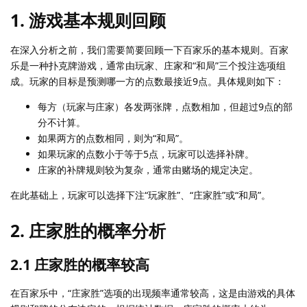
1. 游戏基本规则回顾
在深入分析之前，我们需要简要回顾一下百家乐的基本规则。百家
乐是一种扑克牌游戏，通常由玩家、庄家和“和局”三个投注选项组
成。玩家的目标是预测哪一方的点数最接近9点。具体规则如下：
每方（玩家与庄家）各发两张牌，点数相加，但超过9点的部
分不计算。
如果两方的点数相同，则为“和局”。
如果玩家的点数小于等于5点，玩家可以选择补牌。
庄家的补牌规则较为复杂，通常由赌场的规定决定。
在此基础上，玩家可以选择下注“玩家胜”、“庄家胜”或“和局”。
2. 庄家胜的概率分析
2.1 庄家胜的概率较高
在百家乐中，“庄家胜”选项的出现频率通常较高，这是由游戏的具体