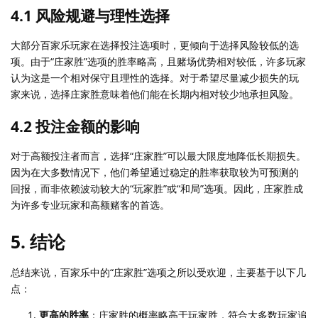
4.1 风险规避与理性选择
大部分百家乐玩家在选择投注选项时，更倾向于选择风险较低的选
项。由于“庄家胜”选项的胜率略高，且赌场优势相对较低，许多玩家
认为这是一个相对保守且理性的选择。对于希望尽量减少损失的玩
家来说，选择庄家胜意味着他们能在长期内相对较少地承担风险。
4.2 投注金额的影响
对于高额投注者而言，选择“庄家胜”可以最大限度地降低长期损失。
因为在大多数情况下，他们希望通过稳定的胜率获取较为可预测的
回报，而非依赖波动较大的“玩家胜”或“和局”选项。因此，庄家胜成
为许多专业玩家和高额赌客的首选。
5. 结论
总结来说，百家乐中的“庄家胜”选项之所以受欢迎，主要基于以下几
点：
更高的胜率
：庄家胜的概率略高于玩家胜，符合大多数玩家追