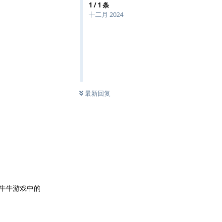
1
/
1
条
十二月 2024
最新回复
牛牛游戏中的