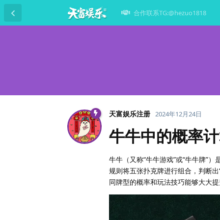
合作联系TG:@hezuo1818
天富娱乐注册
2024年12月24日
牛牛中的概率计
牛牛（又称“牛牛游戏”或“牛牛牌
规则将五张扑克牌进行组合，判断出
同牌型的概率和玩法技巧能够大大提