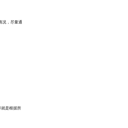
情况，尽量通
率就是根据所