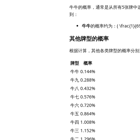
牛牛的概率，通常是从所有5张牌中
到：
牛牛
的概率约为：( \frac{1}{
其他牌型的概率
根据计算，其他各类牌型的概率分别
牌型
概率
牛牛
0.144%
牛九
0.288%
牛八
0.432%
牛七
0.576%
牛六
0.720%
牛五
0.864%
牛四
1.008%
牛三
1.152%
牛二
1.296%