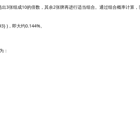
选出3张组成10的倍数，其余2张牌再进行适当组合。通过组合概率计算，
693} )，即大约0.144%。
为：