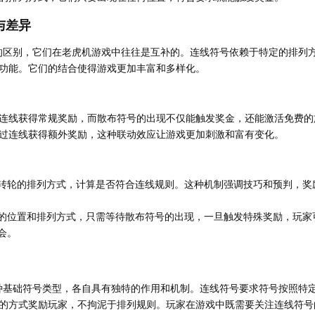
与差异
质上的区别，它们在老虎机游戏中往往是互补的。连线符号依赖于特定的排列
功能。它们的结合使得游戏更加丰富和多样化。
连线获得常规奖励，而散布符号的出现不仅能触发奖金，还能激活免费的
过连线获得额外奖励，这种联动效应让游戏更加刺激和富有变化。
转轮的排列方式，计算是否符合连线规则。这种机制强调技巧和预判，奖
的位置和排列方式，只需等待散布符号的出现，一旦触发特殊奖励，玩家
会。
的两种基础符号类型，各自具有独特的作用和机制。连线符号要求符号按照特
的方式奖励玩家，不拘泥于排列规则。玩家在游戏中既需要关注连线符号