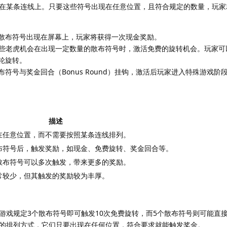
在某条连线上。只要这些符号出现在任意位置，且符合规定的数量，玩家
散布符号出现在屏幕上，玩家将获得一次现金奖励。
些老虎机会在出现一定数量的散布符号时，激活免费的旋转机会。玩家可
轮旋转。
符号与奖金回合（Bonus Round）挂钩，激活后玩家进入特殊游戏阶
描述
在任意位置，而不需要按照某条连线排列。
布符号后，触发奖励，如现金、免费旋转、奖金回合等。
散布符号可以多次触发，带来更多的奖励。
常较少，但其触发的奖励较为丰厚。
游戏规定3个散布符号即可触发10次免费旋转，而5个散布符号则可能直
的排列方式，它们只要出现在任何位置，符合要求就能触发奖金。