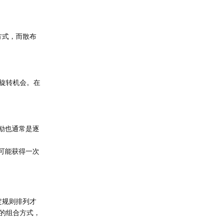
方式，而散布
旋转机会。在
励也通常是逐
可能获得一次
定规则排列才
的组合方式，