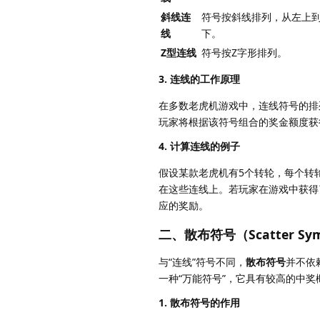
斜线连
符号按斜线排列，从左上
线
下。
Z型连线
符号按Z字形排列。
3. 连线的工作原理
在多数老虎机游戏中，连线符号的排
玩家将根据该符号组合的奖金额度获
4. 计算连线的例子
假设某款老虎机有5个转轮，每个转
在这些连线上。若玩家在游戏中获得了
应的奖励。
二、散布符号（Scatter Sym
与“连线”符号不同，
散布符号
并不依
一种“万能符号”，它具有较高的中
1. 散布符号的作用