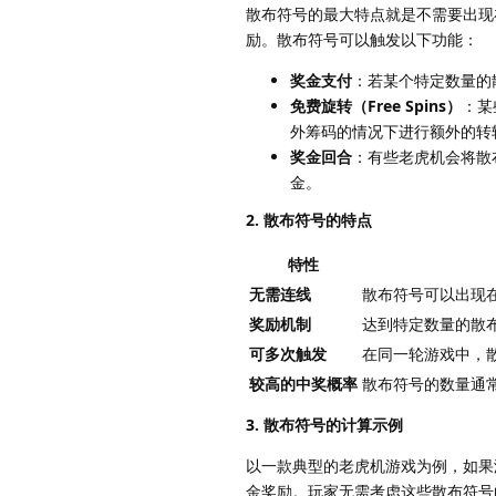
散布符号的最大特点就是不需要出现
励。散布符号可以触发以下功能：
奖金支付
：若某个特定数量的
免费旋转（Free Spins）
：某
外筹码的情况下进行额外的转
奖金回合
：有些老虎机会将散布
金。
2. 散布符号的特点
特性
无需连线
散布符号可以出现
奖励机制
达到特定数量的散
可多次触发
在同一轮游戏中，
较高的中奖概率
散布符号的数量通
3. 散布符号的计算示例
以一款典型的老虎机游戏为例，如果
金奖励。玩家无需考虑这些散布符号