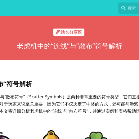
站长分享区
老虎机中的“连线”与“散布”符号解析
布”符号解析
）与“散布符号”（Scatter Symbols）是两种非常重要的符号类型，它们
对于玩家来说至关重要，因为它们不仅决定了中奖的方式，还可能与游戏
本文将详细分析老虎机中的“连线”与“散布符号”，并通过实例和表格帮助