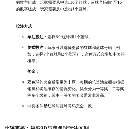
的数字组成，玩家需要从中选出6个红球；蓝球号码由1至16
的数字组成，玩家需要从中选出1个蓝球。
投注方式
：
单注投注
：选择6个红球和1个蓝球。
复式投注
：玩家可以选择更多的红球和蓝球号码（例
如，选择7个红球和2个蓝球），这种方式会增加中奖的
概率。
奖金
：
双色球的奖金通常更为丰厚。每期的总奖池金额会根据
销量和奖池滚存的情况变化。奖金分为一等奖、二等奖
等多个级别，其中一等奖的奖金通常非常高。
中奖条件是红球与蓝球号码完全一致。
比较表格：福彩3D与双色球玩法区别