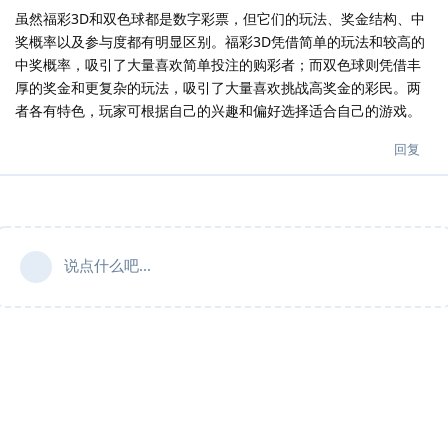
虽然福彩3D和双色球都是数字彩票，但它们的玩法、奖金结构、中
奖概率以及参与度都有明显区别。福彩3D凭借简单的玩法和较高的
中奖概率，吸引了大量喜欢简单投注的购彩者；而双色球则凭借丰
厚的奖金和更复杂的玩法，吸引了大量喜欢挑战高奖金的彩民。两
者各有特色，玩家可根据自己的兴趣和偏好选择适合自己的游戏。
回复
说点什么吧...