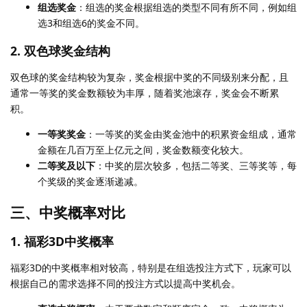
组选奖金
：组选的奖金根据组选的类型不同有所不同，例如组
选3和组选6的奖金不同。
2. 双色球奖金结构
双色球的奖金结构较为复杂，奖金根据中奖的不同级别来分配，且
通常一等奖的奖金数额较为丰厚，随着奖池滚存，奖金会不断累
积。
一等奖奖金
：一等奖的奖金由奖金池中的积累资金组成，通常
金额在几百万至上亿元之间，奖金数额变化较大。
二等奖及以下
：中奖的层次较多，包括二等奖、三等奖等，每
个奖级的奖金逐渐递减。
三、中奖概率对比
1. 福彩3D中奖概率
福彩3D的中奖概率相对较高，特别是在组选投注方式下，玩家可以
根据自己的需求选择不同的投注方式以提高中奖机会。