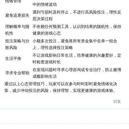
情绪管理
中的情绪波动
遇到亏损时及时停止，不进行高风险投注，理性反
避免追逐损失
思决策过程
理解概率与随
不依赖任何预测工具，认识到结果的随机性，保持
机性
健康的游戏心态
投注策略与分
小额多次投注，避免将所有资金集中在单一组合
散风险
上，理性选择投注策略
不让游戏影响日常生活，培养健康的兴趣爱好，定
生活平衡
时检查游戏时长
在发现问题时寻求心理咨询或专业治疗，防止赌博
寻求专业帮助
成瘾影响生活
通过以上心态管理技巧，玩家可以在参与时时彩时避免情绪化决
策，减少冲动投注的风险，保持理智，实现更健康的游戏体验。
回复