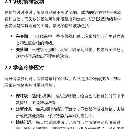
2.1 识别情绪波动
在参与时时彩时，情绪波动是不可避免的。成功的投注往往带来欣
喜和自信，而失败的投注可能引发沮丧和焦虑。识别这些情绪并学
会管理是保持理智的关键。常见的情绪波动包括：
兴奋期
：当连续获得一些小额盈利时，玩家可能会产生过度兴
奋和过度自信的情绪。
失落期
：当连续亏损时，玩家可能感到沮丧、焦虑甚至愤怒，
这时很容易做出不理智的决策。
2.2 学会冷静应对
面对情绪波动时，冷静是最好的回应。以下是几种冷静技巧，帮助
玩家在情绪失控时重获理智：
深呼吸
：遇到失利时，尝试深呼吸，给自己几秒钟的时间来平
复情绪，避免冲动决策。
短暂休息
：如果感到情绪过于激动，不妨暂停游戏片刻，去散
步或做其他活动，保持冷静后再回到投注中。
情绪记录
：每天结束游戏后，记录自己的情绪波动和决策过
程。通过长期跟踪，玩家可以识别自己的情绪模式，减少不理