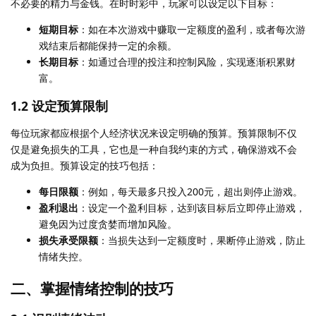
不必要的精力与金钱。在时时彩中，玩家可以设定以下目标：
短期目标
：如在本次游戏中赚取一定额度的盈利，或者每次游
戏结束后都能保持一定的余额。
长期目标
：如通过合理的投注和控制风险，实现逐渐积累财
富。
1.2 设定预算限制
每位玩家都应根据个人经济状况来设定明确的预算。预算限制不仅
仅是避免损失的工具，它也是一种自我约束的方式，确保游戏不会
成为负担。预算设定的技巧包括：
每日限额
：例如，每天最多只投入200元，超出则停止游戏。
盈利退出
：设定一个盈利目标，达到该目标后立即停止游戏，
避免因为过度贪婪而增加风险。
损失承受限额
：当损失达到一定额度时，果断停止游戏，防止
情绪失控。
二、掌握情绪控制的技巧