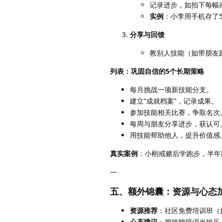
记录进步，如拍下每幅
实例
：小李用手机存了5
分享与回馈
教别人技能（如带朋友跑
列表：巩固自信的5个长期策略
每月挑战一项新技能分支。
建立“成就档案”，记录成果。
参加技能相关比赛，争取名次
每周与朋友分享进步，获认可
用技能帮助他人，提升价值感
真实案例
：小刚戒赌后学跑步，半年
—
五、额外锦囊：资源与心态
资源推荐
：社区免费培训班（如
心态建议
：把技能培训当娱乐