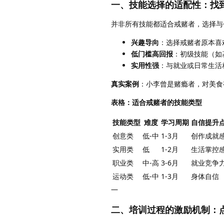
一、技能选择的适配性：找
并非所有技能都适合戒赌者，选择与
兴趣导向
：选择戒赌者原本喜
低门槛高回报
：初级技能（如
实用性强
：与就业或日常生活
真实案例
：小李曾是赌瘾者，对美食
表格：适合戒赌者的技能类型
技能类型
难度
学习周期
自信提升
创意类
低-中
1-3月
创作成就
实用类
低
1-2月
生活掌控
职业类
中-高
3-6月
就业竞争
运动类
低-中
1-3月
身体自信
—
二、培训过程的激励机制：