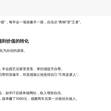
级”，每学会一项就像升一级，自信从“青铜”变“王者”。
能到价值的转化
化为自信的源泉。
，学会园艺后家里变美，掌控感提升自尊。
后帮邻居修车，邻居感激让他觉得自己“不再是废人”。
会，如学IT后接单做网站，收入增加自信。
，接单赚了5000元，戒赌两年后第一次敢抬头做人。