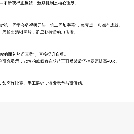
中不断获得正反馈，激励机制是核心驱动。
如“第一周学会剪视频开头，第二周加字幕”，每完成一步都有成就。
一周拍出清晰照片，群里获赞后动力倍增。
“你的面包烤得真香”）直接提升自尊。
会研究显示，75%的戒瘾者在获得正面反馈后坚持意愿提高40%。
，如烹饪比赛、手工展销，激发竞争与骄傲感。