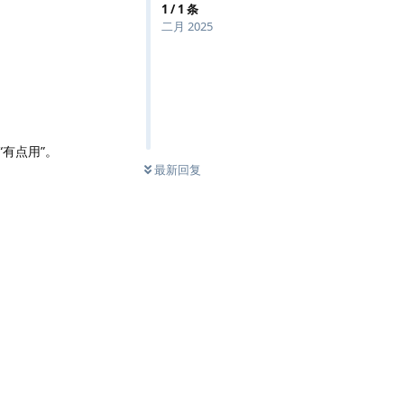
1
/
1
条
二月 2025
有点用”。
最新回复