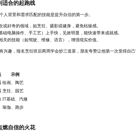
到适合的起跑线
个人背景和需求匹配的技能是提升自信的第一步。
欢或好奇的领域，如烹饪、摄影或健身，避免枯燥感。
基础电脑操作、手工艺）上手快，见效明显，能快速带来成就感。
相关的技能（如驾驶、维修、语言），增强现实价值。
有兴趣，报名烹饪班后两周学会炒三道菜，朋友夸赞让他第一次觉得自己“
点
示例
感
绘画、陶艺
感
烹饪、园艺
力
IT基础、汽修
瑜伽、跑步
点燃自信的火花