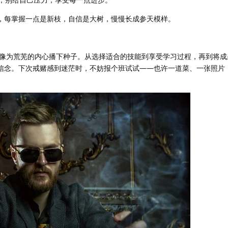
”，每掌握一点是新枝，自信是大树，慢慢长成参天模样。
像为荒芜的内心播下种子。从选择适合的技能到享受学习过程，再到将成
的信念。下次戒赌感到迷茫时，不妨报个班试试——也许一道菜、一张照片