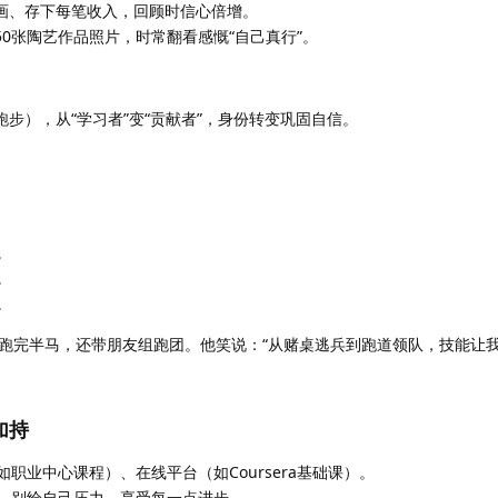
画、存下每笔收入，回顾时信心倍增。
0张陶艺作品照片，时常翻看感慨“自己真行”。
步），从“学习者”变“贡献者”，身份转变巩固自信。
。
。
。
跑完半马，还带朋友组跑团。他笑说：“从赌桌逃兵到跑道领队，技能让我
加持
职业中心课程）、在线平台（如Coursera基础课）。
，别给自己压力，享受每一点进步。