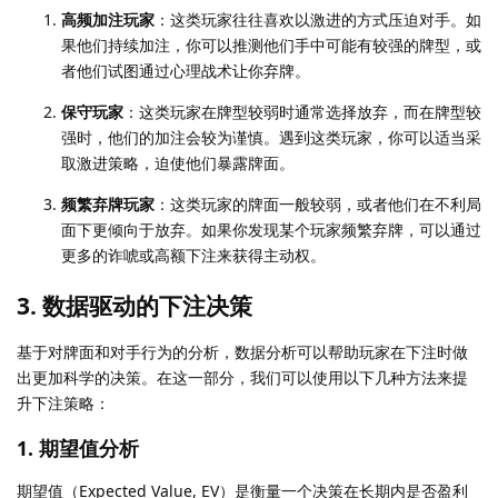
高频加注玩家
：这类玩家往往喜欢以激进的方式压迫对手。如
果他们持续加注，你可以推测他们手中可能有较强的牌型，或
者他们试图通过心理战术让你弃牌。
保守玩家
：这类玩家在牌型较弱时通常选择放弃，而在牌型较
强时，他们的加注会较为谨慎。遇到这类玩家，你可以适当采
取激进策略，迫使他们暴露牌面。
频繁弃牌玩家
：这类玩家的牌面一般较弱，或者他们在不利局
面下更倾向于放弃。如果你发现某个玩家频繁弃牌，可以通过
更多的诈唬或高额下注来获得主动权。
3.
数据驱动的下注决策
基于对牌面和对手行为的分析，数据分析可以帮助玩家在下注时做
出更加科学的决策。在这一部分，我们可以使用以下几种方法来提
升下注策略：
1.
期望值分析
期望值（Expected Value, EV）是衡量一个决策在长期内是否盈利