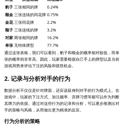
豹子
三张相同的牌
0.24%
顺金
三张连续的同花牌
0.75%
金花
三张同花牌
2.2%
顺子
三张连续的牌
3.2%
对家
两张相同的牌
16.2%
单张
无特殊牌型
77.7%
通过这张表格，我们可以看到，豹子和顺金的概率相对较低，而单
张的概率则非常高。因此，玩家需要根据自己手上的牌型以及当前
游戏局势来评估下注的风险和获胜机会。
2.
记录与分析对手的行为
数据分析不仅仅是针对牌面，还应该延伸到对手的行为模式上。在
游戏中，玩家的下注方式、加注频率、弃牌习惯等都可以作为判断
其牌力的依据。通过对这些行为的记录和分析，可以逐步推测出对
手的策略与风格，从而做出更为精准的反应。
行为分析的策略