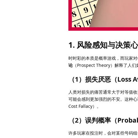
1.
风险感知与决策
时时彩的本质是概率游戏，而玩家对
论
（Prospect Theory）
（1）损失厌恶（Loss Av
人类对损失的痛苦通常大于对等值收
可能会感到更加强烈的不安。这种心
Cost Fallacy）。
（2）误判概率（Probabili
许多玩家在投注时，会对某些号码组