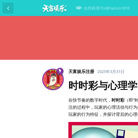
合作联系TG:@hezuo1818
天富娱乐注册
2025年3月31日
时时彩与心理学
在快节奏的数字时代，
时时彩
（即“
注的过程中，玩家的心理活动与行为
玩家的行为特征，并探讨背后的心理