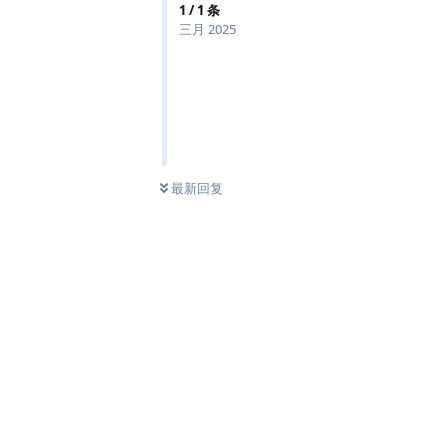
1
/
1
条
三月 2025
最新回复