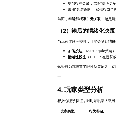
增加投注金额，试图“赢得更多
采用“激进策略”，如倍投或全
然而，
幸运和概率并无关联
，越是沉
（2）输后的情绪化决策
当玩家连续亏损时，可能会受到
情绪
加倍投注
（Martingale
情绪性投注
（Tilt）：在愤
这些行为都违背了理性决策原则，使
—
4.
玩家类型分析
根据心理学特征，时时彩玩家大致可
玩家类型
行为特征