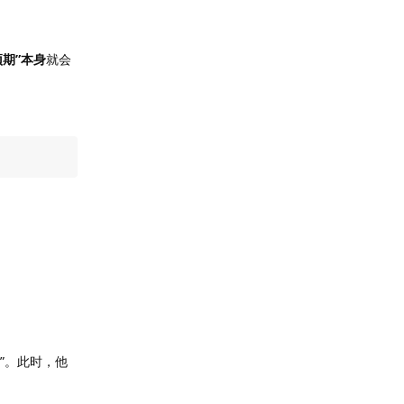
预期”本身
就会
规律”。此时，他