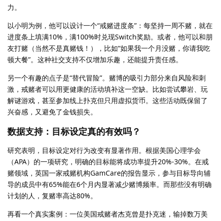
力。
以小明为例，他可以设计一个“戒赌进度条”：每坚持一周不赌，就在
进度条上填满10%，满100%时兑现Switch奖励。或者，他可以和朋
友打赌（当然不是真赌钱！），比如“如果我一个月没赌，你请我吃
顿大餐”。这种社交支持不仅增加乐趣，还能提升责任感。
另一个有趣的点子是“替代冒险”。赌博的吸引力部分来自风险和刺
激，戒赌者可以用更健康的活动填补这一空缺。比如尝试攀岩、玩
解谜游戏，甚至参加线上扑克但只用虚拟货币。这些活动既保留了
兴奋感，又避免了金钱损失。
数据支持：目标设定真的有效吗？
研究表明，目标设定对行为改变有显著作用。根据美国心理学会
（APA）的一项研究，明确的目标能将成功率提升20%-30%。在戒
赌领域，英国一家戒赌机构GamCare的报告显示，参与目标导向辅
导的成员中有65%能在6个月内显著减少赌博频率。而那些没有明确
计划的人，复赌率高达80%。
再看一个真实案例：一位美国戒赌者杰克曾是扑克迷，输掉数万美