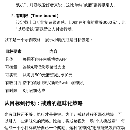
戏机”，对游戏爱好者来说，这比单纯“戒赌”更具吸引力。
有时限（Time-bound）
设定截止日期能制造紧迫感。比如“在年底前攒够3000元”，比
“以后攒钱”更容易让人付诸行动。
以下是一个示例表格，展示小明的戒赌目标设定：
目标要素
内容
具体
每周不碰任何赌博类APP
可衡量
连续4周记录零赌博支出
可实现
从每月500元赌资减少到0元
有吸引力
攒下的钱用来买新款Switch游戏机
有时限
8月底前达成
从目标到行动：戒赌的趣味化策略
光有目标还不够，执行才是关键。为了让戒赌过程不那么枯燥，可
以引入一些趣味化的策略。比如，将戒赌视为一场“个人挑战赛”，每
达成一个小目标就给自己一个奖励。这种“游戏化”思维能激发内在动