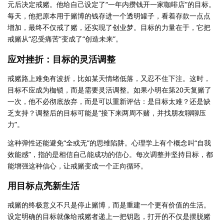
元后决定戒赌。他给自己设定了“一年内攒钱开一家咖啡店”的目标。
每天，他把原本用于赌博的钱存进一个透明罐子，看着存款一点点
增加，最终不仅戒了赌，还实现了创业梦。目标的力量在于，它把
戒赌从“忍受痛苦”变成了“创造未来”。
应对挫折：目标的灵活调整
戒赌路上难免有波折，比如某天情绪低落，又忍不住下注。这时，
目标不应成为枷锁，而是需要灵活调整。如果小明在第20天复赌了
一次，他不必彻底放弃，而是可以重新评估：是目标太难？还是缺
乏支持？调整后的目标可能是“接下来两周不赌，并找朋友聊聊压
力”。
这种弹性还能避免“全或无”的思维陷阱。心理学上有个概念叫“自我
效能感”，指的是相信自己能成功的信心。每次调整并坚持目标，都
能增强这种信心，让戒赌变成一个正向循环。
用目标点亮新生活
戒赌的终极意义不只是停止赌博，而是重建一个更有价值的生活。
设定明确的目标就像给戒赌者递上一把钥匙，打开的不仅是摆脱赌