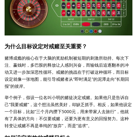
为什么目标设定对戒赌至关重要？
赌博成瘾的核心在于大脑的奖励机制被短期的刺激所劫持。每次下
注、赢钱时，多巴胺的释放让人感到兴奋，而输钱后追逐翻本的冲
动又进一步加深恶性循环。戒赌的挑战在于打破这种循环，而目标
设定就像一张地图，能引导戒赌者从“即时满足”的泥潭走向“长期回
报”的彼岸。
举个例子，假设一位名叫小明的赌徒决定戒赌。如果他只是告诉自
己“我要戒赌”，这个想法虽然美好，却缺乏抓手。相反，如果他设定
一个目标，比如“三个月内攒下5000元，用来带家人去旅行”，他就
有了具体的方向：不仅要戒赌，还要为更有意义的回报努力。这种
转变让戒赌不再是单纯的“放弃”，而是“追求”。