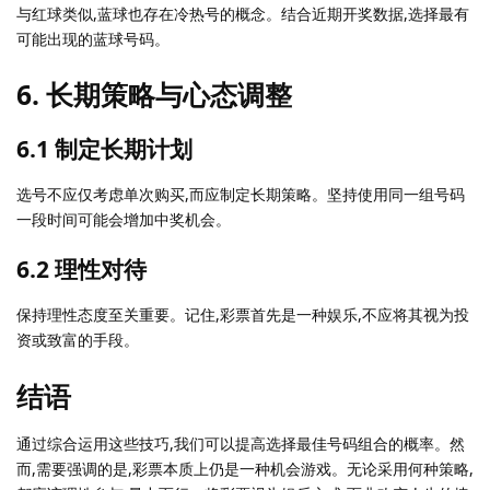
与红球类似,蓝球也存在冷热号的概念。结合近期开奖数据,选择最有
可能出现的蓝球号码。
6. 长期策略与心态调整
6.1 制定长期计划
选号不应仅考虑单次购买,而应制定长期策略。坚持使用同一组号码
一段时间可能会增加中奖机会。
6.2 理性对待
保持理性态度至关重要。记住,彩票首先是一种娱乐,不应将其视为投
资或致富的手段。
结语
通过综合运用这些技巧,我们可以提高选择最佳号码组合的概率。然
而,需要强调的是,彩票本质上仍是一种机会游戏。无论采用何种策略,