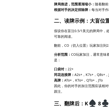
牌局推进，范围逐渐缩小：
随着翻前
根据对手的决定排除牌：
每当对手作
二、读牌示例：大盲位置
假设你在盲注0.5/1美元的牌局中
可靠的阅读。
翻前，CO（切入位置）玩家加注到2
分析范围：
CO玩家加注，通常意味
是：
口袋对：
22+
同花连接牌：
A2s+，K7s+，Q8s+，
高牌：
ATo+，KTo+，QTo+，JTo
因此，你的对手的加注范围应该相对
跟注。
三、翻牌后：K
8