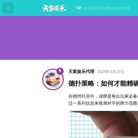
合作联系TG:@hezuo1818
天富娱乐代理
2025年5月27日
德扑策略：如何才能精
在德州扑克中，读牌是每位玩家必备
过一系列信息来推测对手的牌力范围