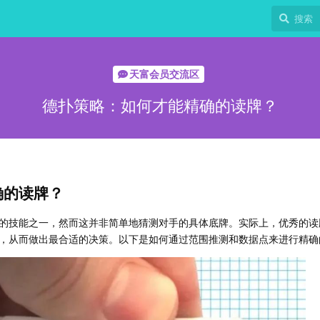
天富会员交流区
德扑策略：如何才能精确的读牌？
确的读牌？
的技能之一，然而这并非简单地猜测对手的具体底牌。实际上，优秀的读
，从而做出最合适的决策。以下是如何通过范围推测和数据点来进行精确