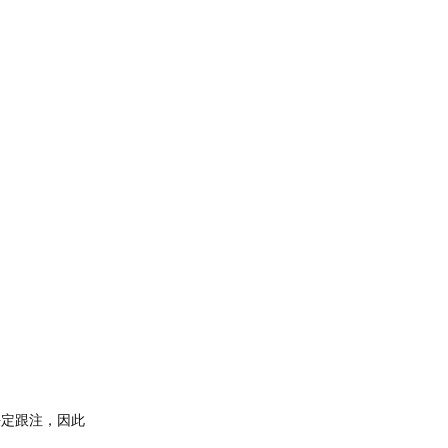
决定跟注，因此