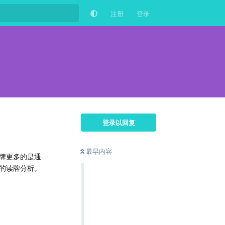
注册
登录
登录以回复
最早内容
牌更多的是通
的读牌分析。