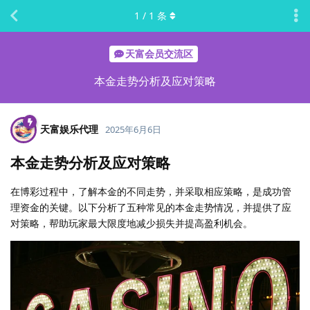
1
/
1
条
天富会员交流区
本金走势分析及应对策略
天富娱乐代理
2025年6月6日
本金走势分析及应对策略
在博彩过程中，了解本金的不同走势，并采取相应策略，是成功管
理资金的关键。以下分析了五种常见的本金走势情况，并提供了应
对策略，帮助玩家最大限度地减少损失并提高盈利机会。