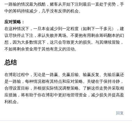
一路输的情况最为残酷，赌客从开始下注到最后一直处于劣势，手
中的筹码持续减少，几乎没有反弹的机会。
应对策略：
在这种情况下，一旦本金减少到一定程度（如剩下一千多元），建
议尽快停止下注，承认失败并离场。不要抱有用剩余筹码翻本的幻
想，因为大多数情况下，这只会导致更大的损失。与其继续冒险，
不如将剩余资金用于其他有意义的活动。
总结
在博彩过程中，无论是一路赢、先赢后输、输赢反复、先输后赢还
是一路输，每种情况都有其特点和应对策略。关键在于保持冷静，
合理设置目标，并根据实际情况调整策略。了解这些走势并采取相
应措施，将有助于你在博彩中更好地管理资金，减少损失并提高盈
利机会。
回复