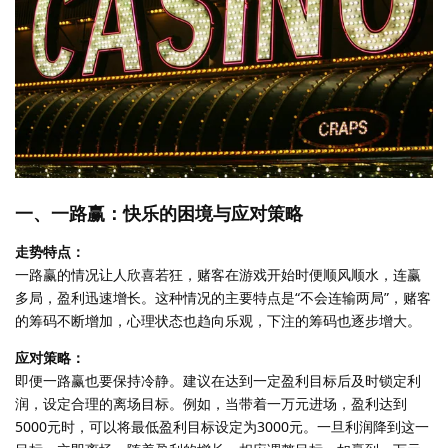
一、一路赢：快乐的困境与应对策略
走势特点：
一路赢的情况让人欣喜若狂，赌客在游戏开始时便顺风顺水，连赢
多局，盈利迅速增长。这种情况的主要特点是“不会连输两局”，赌客
的筹码不断增加，心理状态也趋向乐观，下注的筹码也逐步增大。
应对策略：
即便一路赢也要保持冷静。建议在达到一定盈利目标后及时锁定利
润，设定合理的离场目标。例如，当带着一万元进场，盈利达到
5000元时，可以将最低盈利目标设定为3000元。一旦利润降到这一