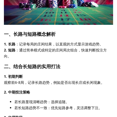
一、长路与短路概念解析
1. 长路
：记录每局的庄闲结果，以直观的方式显示游戏趋势。
2. 短路
：通过简单模式或特定的庄闲局次组合，快速判断投注方
向。
二、结合长短路的实用打法
1. 初期判断
观察前6-8局，记录长路趋势，例如是否出现长庄或长闲现象。
2. 中期投注策略
若长路显现清晰趋势：选择追随。
若长短路趋势不一致：优先短路参考，灵活调整下注。