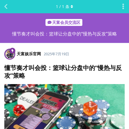
1
/
1
条
天富会员交流区
懂节奏才叫会投：篮球让分盘中的“慢热与反攻”策略
天富娱乐官网
2025年7月19日
懂节奏才叫会投：篮球让分盘中的“慢热与反
攻”策略