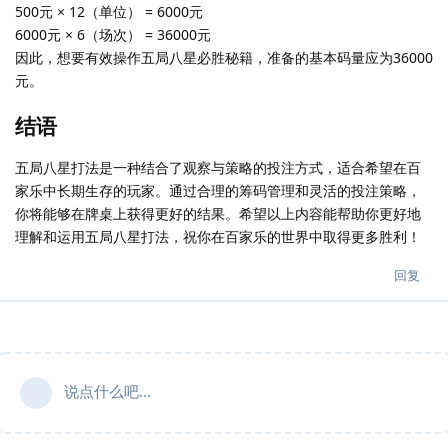
500元 × 12（单位） = 6000元
6000元 × 6（场次） = 36000元
因此，想要有效操作五局八星必胜秘籍，准备的基本码量应为36000
元。
结语
五局八星打法是一种结合了观察与策略的投注方式，适合希望在百
家乐中长期生存的玩家。通过合理的筹码管理和灵活的投注策略，
你将能够在牌桌上获得更好的结果。希望以上内容能帮助你更好地
理解和运用五局八星打法，祝你在百家乐的世界中取得更多胜利！
回复
说点什么吧...