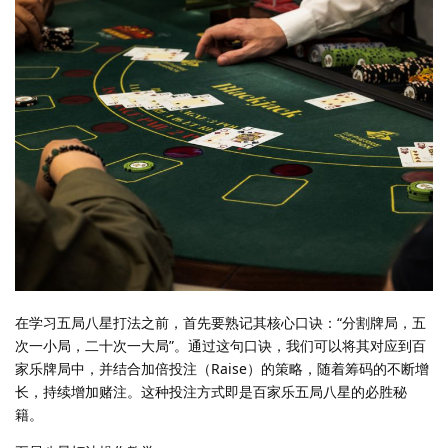
在学习五局八星打法之前，首先要熟记其核心口诀：“分割牌局，五
次一小局，二十次一大局”。通过这句口诀，我们可以将其对应到百
家乐牌局中，并结合加倍投注（Raise）的策略，随着筹码的不断增
长，持续增加赌注。这种投注方式即是百家乐五局八星的必胜秘
籍。