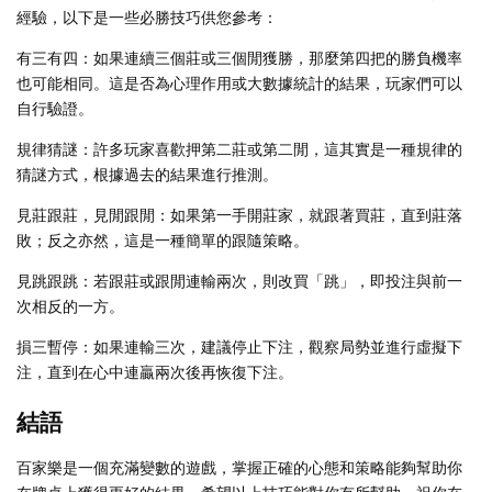
經驗，以下是一些必勝技巧供您參考：
有三有四：如果連續三個莊或三個閒獲勝，那麼第四把的勝負機率
也可能相同。這是否為心理作用或大數據統計的結果，玩家們可以
自行驗證。
規律猜謎：許多玩家喜歡押第二莊或第二閒，這其實是一種規律的
猜謎方式，根據過去的結果進行推測。
見莊跟莊，見閒跟閒：如果第一手開莊家，就跟著買莊，直到莊落
敗；反之亦然，這是一種簡單的跟隨策略。
見跳跟跳：若跟莊或跟閒連輸兩次，則改買「跳」，即投注與前一
次相反的一方。
損三暫停：如果連輸三次，建議停止下注，觀察局勢並進行虛擬下
注，直到在心中連贏兩次後再恢復下注。
結語
百家樂是一個充滿變數的遊戲，掌握正確的心態和策略能夠幫助你