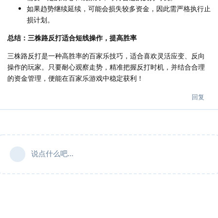
如果趋势继续延续，可能会损失较多资金，因此需严格执行止
损计划。
总结：三株路反打适合短线操作，提高胜率
三株路反打是一种高胜率的百家乐技巧，适合喜欢灵活应变、反向
操作的玩家。只要耐心观察走势，精准把握反打时机，并结合合理
的资金管理，便能在百家乐游戏中稳定获利！
回复
说点什么吧...