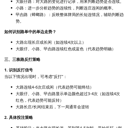
大眼仔路：对大路的变化进行记录，用来判断趋势是否连续。
小路：进一步分析趋势的连续性，判断连庄连闲的概率。
曱甴路（蟑螂路）：反映整体牌局的长短连情况，辅助判断趋
势。
如何识别路单中的单边走势？
大路出现长庄或长闲（如连续4次以上）
大眼仔、小路、曱甴路连续红色或蓝色（代表趋势明确）
三、三株路反打策略
1. 识别反打信号
当以下情况出现时，可考虑“反打”：
大路连续4-6次庄或闲（代表趋势可能终结）
大眼仔、小路、曱甴路显示单边颜色超过3-4次（如连续4次
红色，代表趋势可能反转）
大路长庄/长闲结束后，下一局通常会逆转
2. 具体投注策略
基础投注：当大路出现长连，等到第4-5次时，开始反打（例