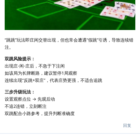
“跳跳”玩法即庄闲交替出现，但也常会遭遇“假跳”引诱，导致连续错
注。
双跳风险提示：
出现庄-闲-庄后，不急于下注闲
如该局为长牌断路，建议暂停1局观察
连续出现“反跳+双庄”，代表庄势更强，不适合追跳
三步升级玩法：
设置观察点位 → 先观后动
不追2连错，立刻断注
双跳配合小路参考，提升判断准确度
回复