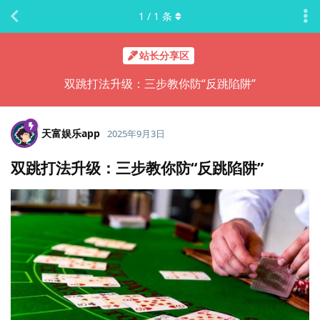
1
/
1
条
站长分享区
双跳打法升级：三步教你防“反跳陷阱”
天富娱乐app
2025年9月3日
双跳打法升级：三步教你防“反跳陷阱”