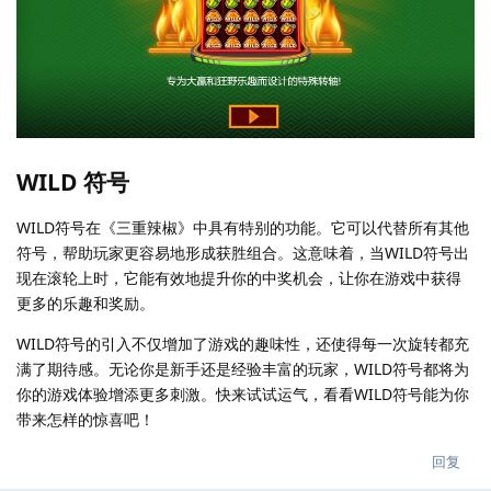
WILD 符号
WILD符号在《三重辣椒》中具有特别的功能。它可以代替所有其他
符号，帮助玩家更容易地形成获胜组合。这意味着，当WILD符号出
现在滚轮上时，它能有效地提升你的中奖机会，让你在游戏中获得
更多的乐趣和奖励。
WILD符号的引入不仅增加了游戏的趣味性，还使得每一次旋转都充
满了期待感。无论你是新手还是经验丰富的玩家，WILD符号都将为
你的游戏体验增添更多刺激。快来试试运气，看看WILD符号能为你
带来怎样的惊喜吧！
回复