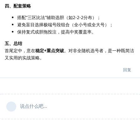
四、配套策略
搭配“三区比法”辅助选胆（如2-2-2分布）；
避免盲目选择极端号段组合（全小号或全大号）；
保持复式或胆拖投注，提高中奖覆盖率。
五、总结
首尾定中，意在
稳定+重点突破
。对非全随机选号者，是一种既简洁
又实用的实战策略。
回复
说点什么吧...