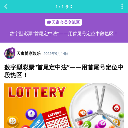
1
/
1
条
天富会员交流区
数字型彩票“首尾定中法”——用首尾号定位中段热区！
天富博彩娱乐
2025年9月14日
数字型彩票“首尾定中法”——用首尾号定位中
段热区！