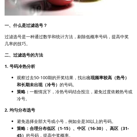
一、什么是过滤选号？
过滤选号是一种通过数学和统计方法，剔除低概率号码，提高中奖
几率的技巧。
二、过滤选号的方法
1. 号码冷热分析
观察过去50-100期的开奖结果，找出
出现频率较高（热号）
和长期未出现（冷号）
的号码。
策略：
一般情况下，冷热号码结合投注，避免过度依赖热号或
冷号。
2. 均匀分布选号
避免选择全部大号或小号，例如全是30以上的号码。
策略：合理分布低区（1-15）、中区（16-30）、高区（31-
45）
的号码，提高中奖概率。