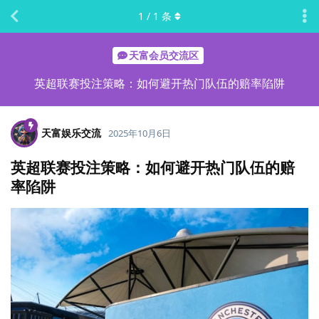
1
/
1
条
天富会员交流区
英超联赛投注策略：如何避开热门队伍的赔率陷阱
天富娱乐交流
2025年10月6日
英超联赛投注策略：如何避开热门队伍的赔
率陷阱