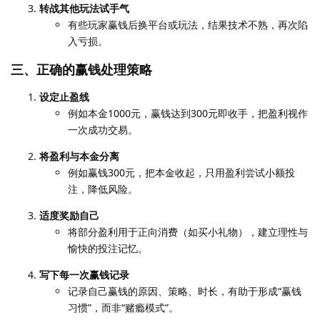
转战其他玩法试手气
有些玩家赢钱后换平台或玩法，结果技术不熟，再次陷
入亏损。
三、正确的赢钱处理策略
设定止盈线
例如本金1000元，赢钱达到300元即收手，把盈利视作
一次成功交易。
将盈利与本金分离
例如赢钱300元，把本金收起，只用盈利尝试小额投
注，降低风险。
适度奖励自己
将部分盈利用于正向消费（如买小礼物），建立理性与
愉快的投注记忆。
写下每一次赢钱记录
记录自己赢钱的原因、策略、时长，有助于形成“赢钱
习惯”，而非“赌瘾模式”。