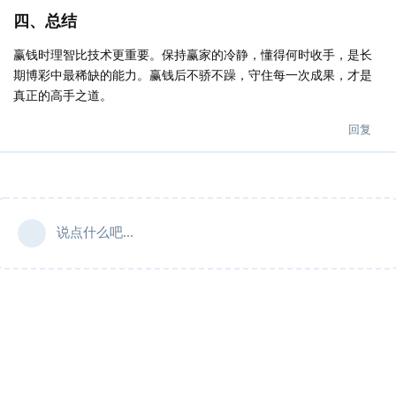
四、总结
赢钱时理智比技术更重要。保持赢家的冷静，懂得何时收手，是长
期博彩中最稀缺的能力。赢钱后不骄不躁，守住每一次成果，才是
真正的高手之道。
回复
说点什么吧...