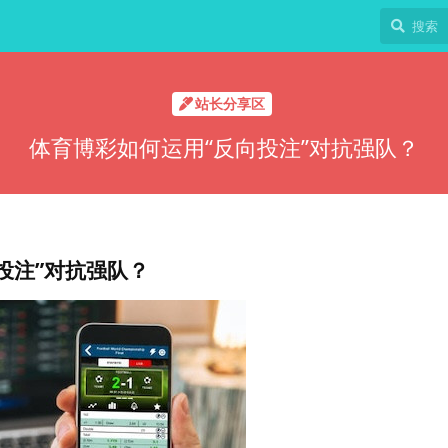
站长分享区
体育博彩如何运用“反向投注”对抗强队？
投注”对抗强队？