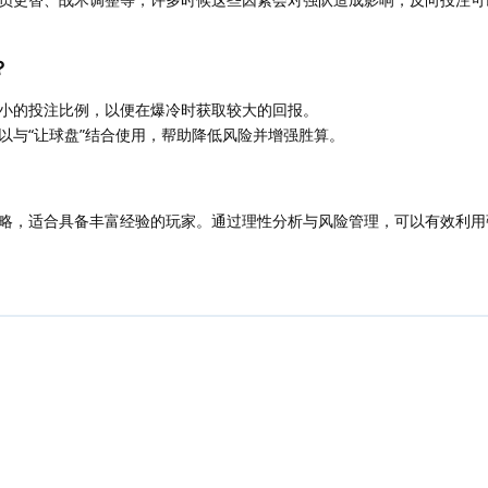
？
小的投注比例，以便在爆冷时获取较大的回报。
以与“让球盘”结合使用，帮助降低风险并增强胜算。
略，适合具备丰富经验的玩家。通过理性分析与风险管理，可以有效利用强