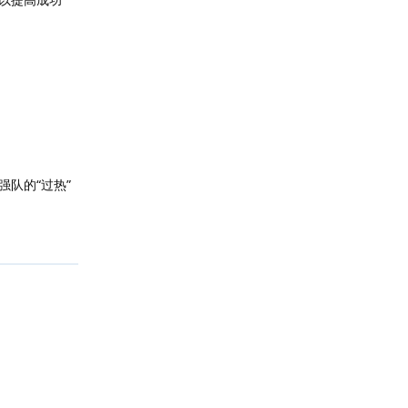
队的“过热”
回复