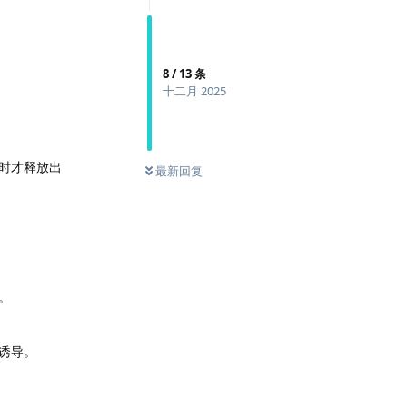
8
/
13
条
十二月 2025
时才释放出
最新回复
。
诱导。
回复