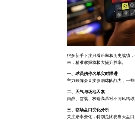
很多新手下注只看赔率和历史战绩，
来，精准掌握将极大提升胜率。
一、球员伤停名单实时跟进
主力缺阵会直接影响球队战力，一些
二、天气与场地因素
雨战、雪战、极端高温对不同风格球
三、临场盘口变化分析
关注赔率变化，特别是比赛当天盘口