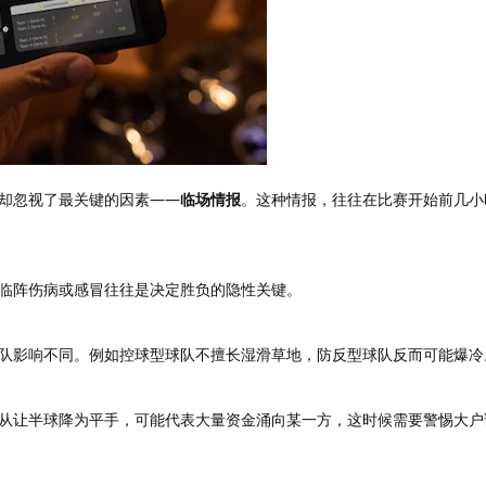
却忽视了最关键的因素——
临场情报
。这种情报，往往在比赛开始前几小
临阵伤病或感冒往往是决定胜负的隐性关键。
队影响不同。例如控球型球队不擅长湿滑草地，防反型球队反而可能爆冷
从让半球降为平手，可能代表大量资金涌向某一方，这时候需要警惕大户