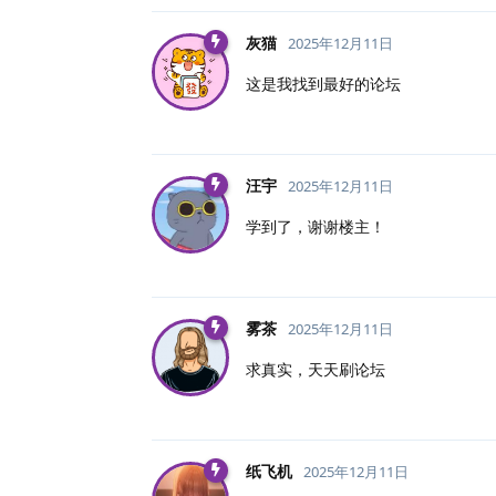
灰猫
2025年12月11日
这是我找到最好的论坛
汪宇
2025年12月11日
学到了，谢谢楼主！
雾茶
2025年12月11日
求真实，天天刷论坛
纸飞机
2025年12月11日