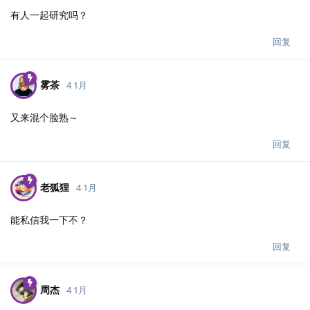
有人一起研究吗？
回复
雾茶
4 1月
又来混个脸熟～
回复
老狐狸
4 1月
能私信我一下不？
回复
周杰
4 1月