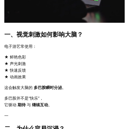
一、视觉刺激如何影响大脑？
电子游艺常使用：
★ 鲜艳色彩
★ 声光刺激
★ 快速反馈
★ 动画效果
这会触发大脑的
多巴胺瞬时分泌
。
多巴胺并不是“快乐”，
它驱动
期待
与
继续互动
。
—
二、为什么容易沉浸？