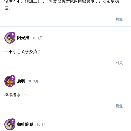
温度差不是预测工具，但能提高你对风险的敏感度，让决策更稳
健。
回复
阳光湾
10 1月
一不小心又涨姿势了。
回复
晨晓
10 1月
继续潜水中～
回复
咖啡跑腿
10 1月