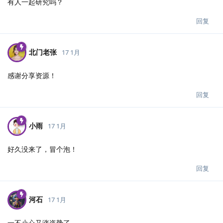
有人一起研究吗？
回复
北门老张
17 1月
感谢分享资源！
回复
小雨
17 1月
好久没来了，冒个泡！
回复
河石
17 1月
一不小心又涨姿势了。