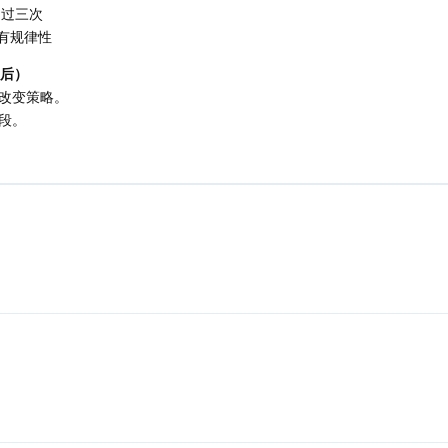
超过三次
有规律性
之后）
改变策略。
段。