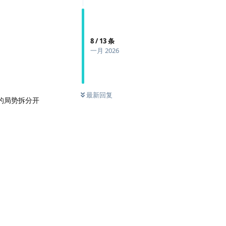
8
/
13
条
一月 2026
最新回复
的局势拆分开