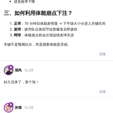
进攻效率下降
三、如何利用体能崩点下注？
足球
：70 分钟后体能差明显 → 下半场大小分进入关键区间
篮球
：疲劳队伍第四节短暂爆发后即疲软
网球
：体能崩点前会出现连续发球失误
关键不是预测比分，而是观察体能是否崩。
回复
湖风
12 2月
好久没来了，冒个泡！
回复
灰猫
12 2月