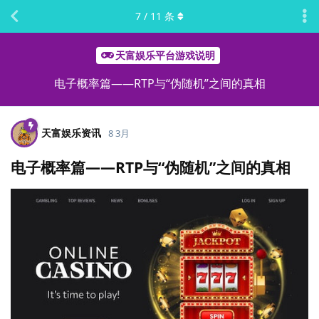
7
/
11
条
天富娱乐平台游戏说明
电子概率篇——RTP与“伪随机”之间的真相
天富娱乐资讯
8 3月
电子概率篇——RTP与“伪随机”之间的真相