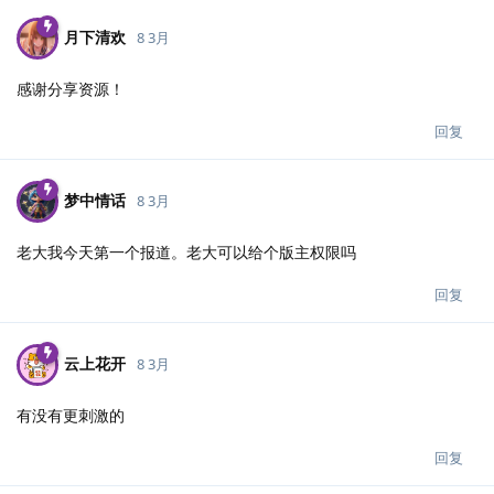
月下清欢
8 3月
感谢分享资源！
回复
梦中情话
8 3月
老大我今天第一个报道。老大可以给个版主权限吗
回复
云上花开
8 3月
有没有更刺激的
回复