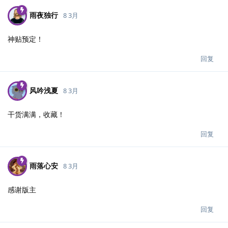
雨夜独行
8 3月
神贴预定！
回复
风吟浅夏
8 3月
干货满满，收藏！
回复
雨落心安
8 3月
感谢版主
回复