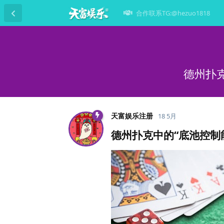
合作联系TG:@hezuo1818
德州扑
天富娱乐注册
18 5月
德州扑克中的“底池控制