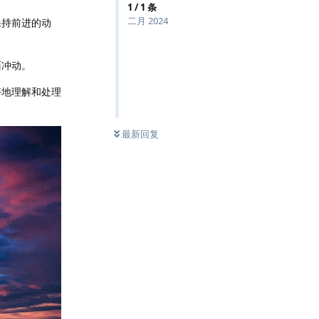
1
/
1
条
二月 2024
保持前进的动
面冲动。
好地理解和处理
最新回复