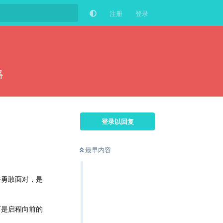
注册
登录
略
登录以回复
最早内容
并勇敢面对，是
而是启程向前的