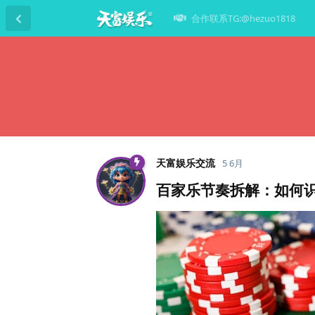
合作联系TG:@hezuo1818
天富娱乐交流
5 6月
百家乐节奏拆解：如何识