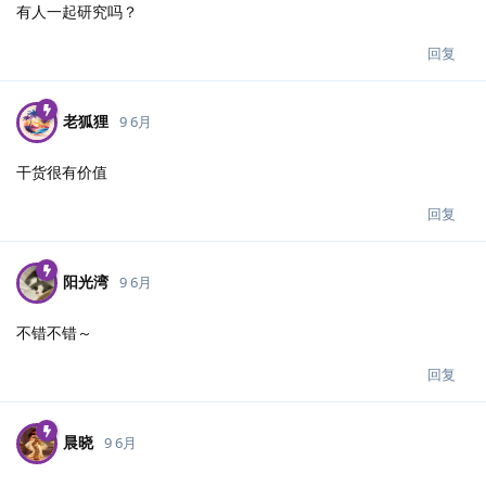
有人一起研究吗？
回复
老狐狸
9 6月
干货很有价值
回复
阳光湾
9 6月
不错不错～
回复
晨晓
9 6月