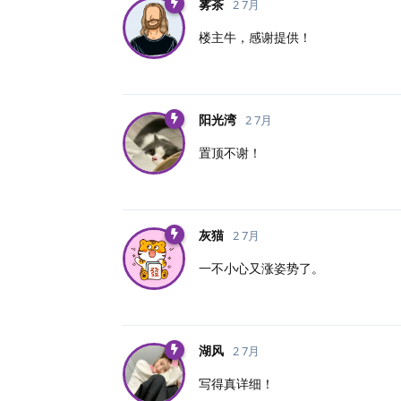
雾茶
2 7月
楼主牛，感谢提供！
阳光湾
2 7月
置顶不谢！
灰猫
2 7月
一不小心又涨姿势了。
湖风
2 7月
写得真详细！