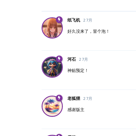
纸飞机
2 7月
好久没来了，冒个泡！
河石
2 7月
神贴预定！
老狐狸
2 7月
感谢版主