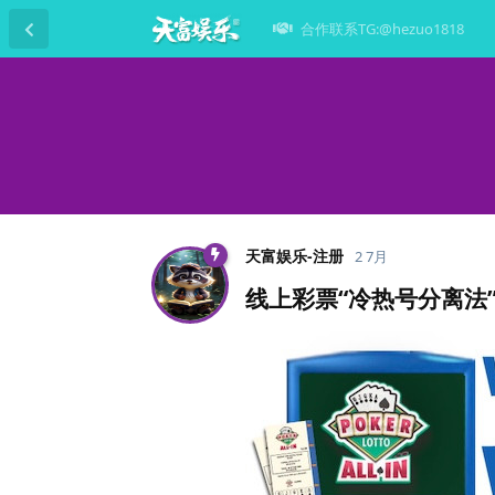
合作联系TG:@hezuo1818
天富娱乐-注册
2 7月
线上彩票“冷热号分离法